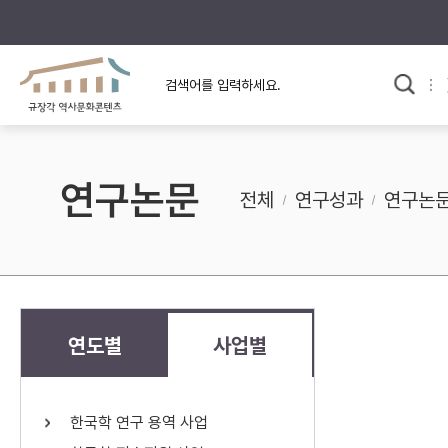
규장각의 어제와 오늘
사료와 문학으로 본
교
한국사
규장각 칼럼
고전문학 속 옛 사람들
연구논문
규장각 소개영상
고대
전체
연구성과
연구논
고려
조선 전기
조선 후기
근대
연도별
사업별
검색하기
다시쓰
한국학 연구 용역 사업
검색 연산자 사용안내