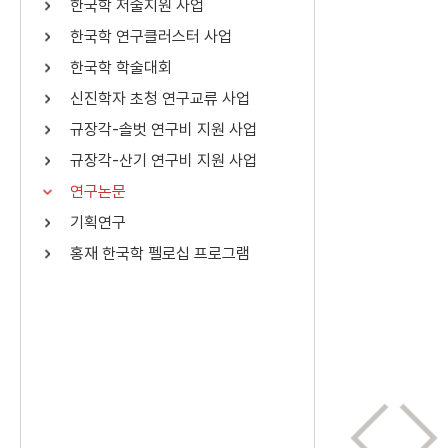
한국학 저술지원 사업
연산자
사용 예
한국학 연구클러스터 사업
“정조”와 “정약
AND
정조 AND 정약용
한국학 학술대회
색
신진학자 초청 연구교류 사업
OR
정조 OR 정약용
“정조” 또는 “정
규장각-솔벗 연구비 지원 사업
“정조”가 나온 후
NOT
정조 NOT 정약용
료를 검색
규장각-산기 연구비 지원 사업
연구논문
동시에 여러 개의 연산자를 사용할 수 있습니다.
기획연구
홍재 한국학 펠로십 프로그램