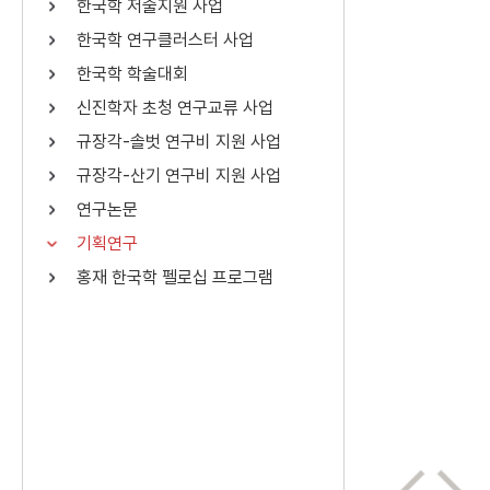
한국학 저술지원 사업
연산자
사용 예
한국학 연구클러스터 사업
“정조”와 “정약
AND
정조 AND 정약용
한국학 학술대회
색
신진학자 초청 연구교류 사업
OR
정조 OR 정약용
“정조” 또는 “정
규장각-솔벗 연구비 지원 사업
“정조”가 나온 후
NOT
정조 NOT 정약용
료를 검색
규장각-산기 연구비 지원 사업
연구논문
동시에 여러 개의 연산자를 사용할 수 있습니다.
기획연구
홍재 한국학 펠로십 프로그램