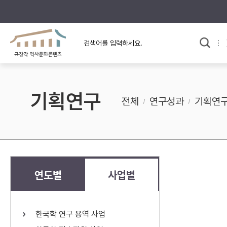
규장각의 어제와 오늘
사료와 문학으로 본
교
한국사
규장각 칼럼
고전문학 속 옛 사람들
기획연구
규장각 소개영상
고대
전체
연구성과
기획연
고려
조선 전기
조선 후기
근대
연도별
사업별
검색하기
다시쓰
한국학 연구 용역 사업
검색 연산자 사용안내