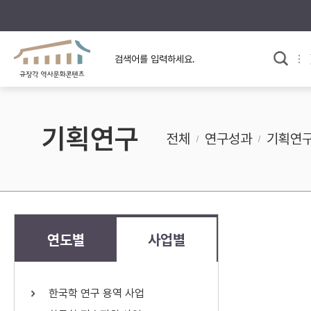
규장각의 어제와 오늘
사료와 문학으로 본
교
한국사
규장각 칼럼
고전문학 속 옛 사람들
기획연구
규장각 소개영상
고대
전체
연구성과
기획연
고려
조선 전기
조선 후기
근대
연도별
사업별
검색하기
다시쓰
한국학 연구 용역 사업
검색 연산자 사용안내