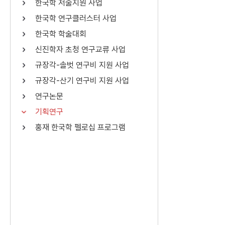
한국학 저술지원 사업
연산자
사용 예
한국학 연구클러스터 사업
“정조”와 “정약
AND
정조 AND 정약용
한국학 학술대회
색
신진학자 초청 연구교류 사업
OR
정조 OR 정약용
“정조” 또는 “정
규장각-솔벗 연구비 지원 사업
“정조”가 나온 후
NOT
정조 NOT 정약용
료를 검색
규장각-산기 연구비 지원 사업
연구논문
동시에 여러 개의 연산자를 사용할 수 있습니다.
기획연구
홍재 한국학 펠로십 프로그램