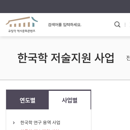
규장각의 어제와 오늘
사료와 문학으로 본
교
한국사
규장각 칼럼
고전문학 속 옛 사람들
한국학 저술지원 사업
규장각 소개영상
고대
고려
조선 전기
조선 후기
근대
연도별
사업별
검색하기
다시쓰
한국학 연구 용역 사업
검색 연산자 사용안내