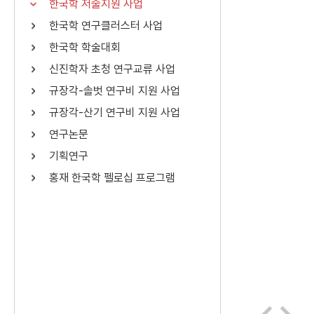
한국학 저술지원 사업
연산자
사용 예
한국학 연구클러스터 사업
“정조”와 “정약
AND
정조 AND 정약용
한국학 학술대회
색
신진학자 초청 연구교류 사업
OR
정조 OR 정약용
“정조” 또는 “정
규장각-솔벗 연구비 지원 사업
“정조”가 나온 후
NOT
정조 NOT 정약용
료를 검색
규장각-산기 연구비 지원 사업
연구논문
동시에 여러 개의 연산자를 사용할 수 있습니다.
기획연구
홍재 한국학 펠로십 프로그램