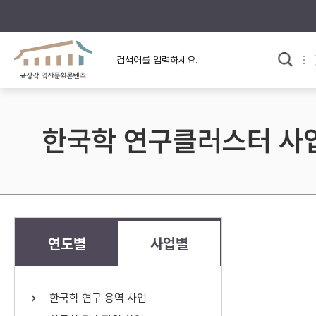
규장각의 어제와 오늘
사료와 문학으로 본
한국사
규장각 칼럼
고전문학 속 옛 사람들
한국학 연구클러스터 사
규장각 소개영상
고대
고려
조선 전기
조선 후기
근대
연도별
사업별
검색하기
다시쓰
한국학 연구 용역 사업
검색 연산자 사용안내