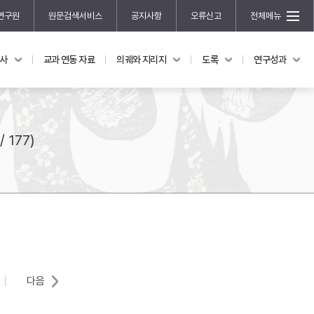
연구원
원문검색서비스
공지사항
오류신고
전체메뉴
국사
교과 연동 자료
의궤와 지리지
도록
연구성과
도록
연구성과
전시 도록
한국학 연구 용역 사업
규장각 소장품 해설
한국학 저술지원 사업
/ 177)
한국학 연구클러스터 사업
한국학 학술대회
신진학자 초청 연구교류 사업
규장각-솔벗 연구비 지원 사업
규장각-산기 연구비 지원 사업
연구논문
기획연구
다음
홍재 한국학 펠로십 프로그램