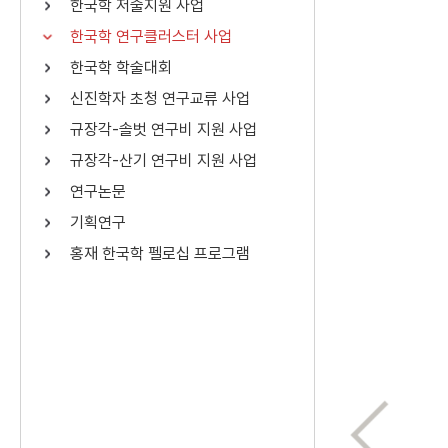
한국학 저술지원 사업
연산자
사용 예
한국학 연구클러스터 사업
“정조”와 “정약
AND
정조 AND 정약용
한국학 학술대회
색
신진학자 초청 연구교류 사업
OR
정조 OR 정약용
“정조” 또는 “정
규장각-솔벗 연구비 지원 사업
“정조”가 나온 후
NOT
정조 NOT 정약용
료를 검색
규장각-산기 연구비 지원 사업
연구논문
동시에 여러 개의 연산자를 사용할 수 있습니다.
기획연구
홍재 한국학 펠로십 프로그램