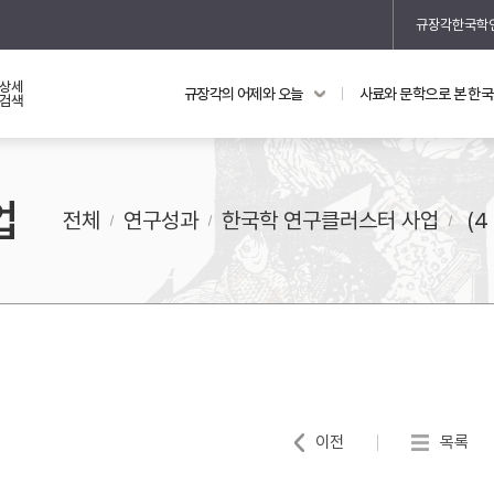
규장각한국학
상세
규장각의 어제와 오늘
사료와 문학으로 본 한
교과 연동 자료
의궤와 지리지
검색
의궤를 통해 본 왕실 생활
업
지리지 이야기
전체
연구성과
한국학 연구클러스터 사업
(4 
기
이전
목록