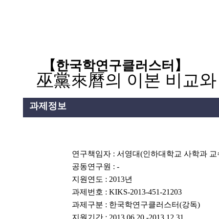
설명
용”이 동시에 포함된 자료를 검
약용”이 포함된 자료를 검색
【
한국학연구클러스터
】
 “정약용”이 나오지 않는 자
巫黨來曆의 이본 비교와
과제정보
연구책임자
: 서영대
(인하대학교 사학과 교
공동연구원
: -
지원연도
: 2013
년
과제번호
: KIKS-2013-451-21203
과제구분
:
한국학연구클러스터(강독)
지원기간
: 2013.06.20.-2013.12.31.