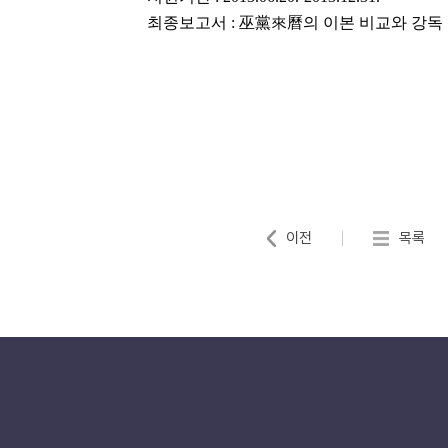
최종보고서
:
巫黨來曆의 이본 비교와 강독
이전
목록