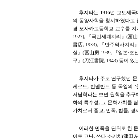
후지타는
1916
년 교토제국
의 동양사학을 창시하였다고 
겸 오사카고등학교 교수를 지
1927),
『
국민세계지리
』
(
冨山
書店
, 1933),
『
만주역사지리
실
』
(
冨山房
1939,
『
일본
·
조선
구
』
(
刀江書院
, 1943)
등이 있는
후지타가 주로 연구했던 문
케르트
,
빈델반트 등 독일의
‘
서남학파는 보편 원칙을 추구
화의 특수성
,
그 문화가치를 
가치로서 종교
,
민족
,
법률
,
경
이러한 민족을 단위로 한 
이토 고난
,
쓰다 소키치
(
津田