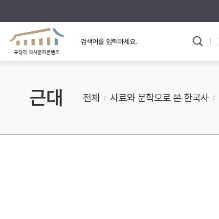
규장각의 어제와 오늘
사료와 문학으로 본
교
한국사
규장각 칼럼
고전문학 속 옛 사람들
근대
규장각 소개영상
고대
전체
사료와 문학으로 본 한국사
고려
조선 전기
조선 후기
근대
검색하기
다시쓰
검색 연산자 사용안내