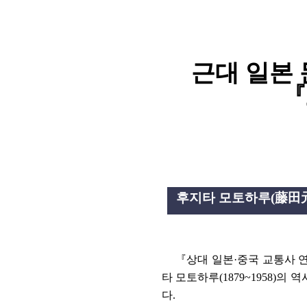
연산자
사용 예
“정조”와 “정약
AND
정조 AND 정약용
색
근대 일본
OR
정조 OR 정약용
“정조” 또는 “정
『
“정조”가 나온 후
NOT
정조 NOT 정약용
료를 검색
동시에 여러 개의 연산자를 사용할 수 있습니다.
후지타 모토하루
(
藤田
『
상대 일본
·
중국 교통사 
타 모토하루
(1879~1958)
의 역
다
.