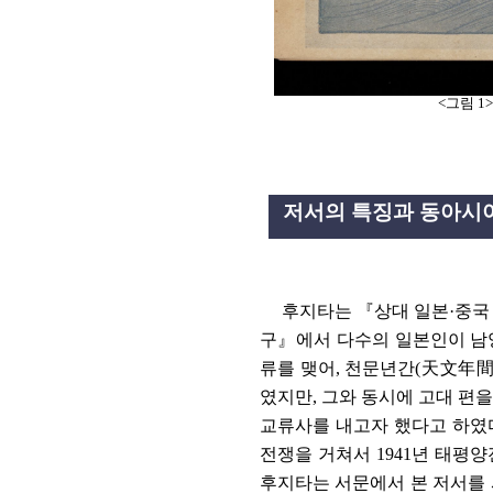
<
그림
1>
저서의 특징과 동아시아
후지타는
『
상대 일본
·
중국
구
』
에서 다수의 일본인이 남
류를 맺어
,
천문년간
(
天文年
였지만
,
그와 동시에 고대 편을
교류사를 내고자 했다고 하였
전쟁을 거쳐서
1941
년 태평양
후지타는 서문에서 본 저서를