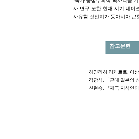
·
국가 중심주의적 역사학을 기
사 연구 또한 현대 시기 네이
사유할 것인지가 동아시아 근현
참고문헌
하인리히 리케르트
,
이상
김광식
,
「
근대 일본의 
신현승
,
『
제국 지식인의