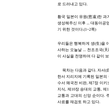
로 드러내고 있다
.
황국 일본이 유원
(
悠遠
)
한 과
생성해주신 이후
...
대동아공영
기 위한 것이다
.(1~2
쪽
)
우리들은 행복하게 생
(
生
)
을 
사하는 오늘날
...
천조조국
(
天
이 사실을 천명하여 다 같이 
목차는 다음과 같다
.
자서
(
한서 지리지에 기록된 일본의
수서 왜국전 비판
,
제
7
장 이키
지식
,
제
10
장 송대의 교통
,
제
1
교통과 고대의 신앙 순이다
.
사료를 재검토 하고 있다
.