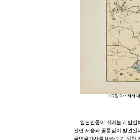
<
그림
2> :
저서 
일본인들이 뛰어놀고 발전
관련 서술과 공통점이 발견된
국민국가사를 바라보기 위한 