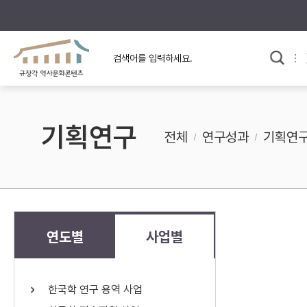
규장각의 어제와 오늘
사료와 문학으로 본
교
한국사
규장각 칼럼
고전문학 속 옛 사람들
기획연구
규장각 소개영상
고대
전체
연구성과
기획연
고려
조선 전기
조선 후기
근대
연도별
사업별
검색하기
다시쓰
한국학 연구 용역 사업
검색 연산자 사용안내