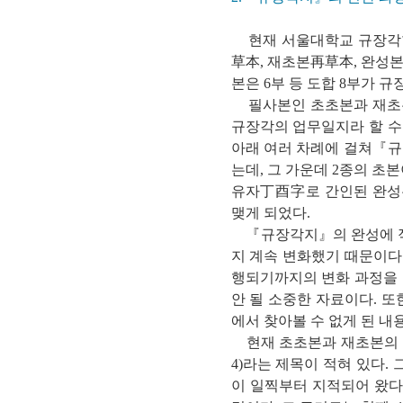
현재 서울대학교 규장각한
草本, 재초본再草本, 완성본
본은 6부 등 도합 8부가 
필사본인 초초본과 재초본
규장각의 업무일지라 할 
아래 여러 차례에 걸쳐『규
는데, 그 가운데 2종의 초본
유자丁酉字로 간인된 완성
맺게 되었다.
『규장각지』의 완성에 적지
지 계속 변화했기 때문이다
행되기까지의 변화 과정을 
안 될 소중한 자료이다. 
에서 찾아볼 수 없게 된 내
현재 초초본과 재초본의 표지
4)라는 제목이 적혀 있다
이 일찍부터 지적되어 왔다.