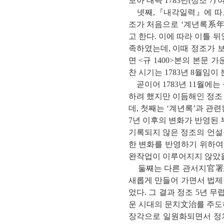
보아 대략 1783년(정조 7
넷째,『내각일력』에 따르면
조가 처음으로 ‘계년록系
고 한다. 이에 따라 이틀 
족하였는데, 이때 정조가 
면 <규 1400>본의 본문 
찬 시기는 1783년 8월임이
곧이어 1783년 11월에는
하려 했지만 이듬해인 정조 
데, 첫째는 ‘계년록’과 
7년 이후의 변화가 반영된 
기록되지 않은 정조의 언설
한 변화를 반영하기 위하여 
완작업이 이루어지지 않았
둘째는 다른 관서지官署志
새롭게 만들어 가면서 법제
었다. 그 결과 정조 5년
운 시대의 문치文治를 주도
장각으로 일원화되면서 정치