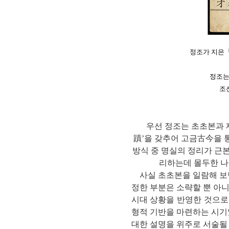
정조가 지은『
정조는
조
우선 정조는 초초본과 재
蹟’을 갖추어 고금古今을 
방식 중 명실의 정리가 근
리하는데 몰두한 나
사실 초초본을 일람해 보면
정한 부분은 소략할 뿐 아
시대 상황을 반영한 것으로
형적 기반을 마련하는 시기
대한 설명을 위주로 서술될 