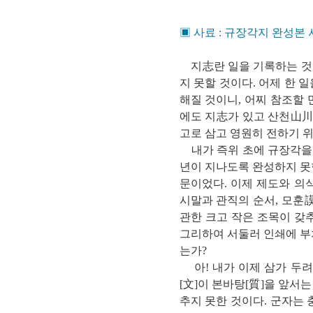
▣ 사료 : 규장각지 완성본
지志란 일을 기록하는 것
지 못할 것이다. 어제 한 
해질 것이니, 어찌 참조할
에도 지志가 있고 산천山川
고로 삼고 영원히 전하기 
내가 즉위 초에 규장각을 
년이 지나도록 완성하지 못
문이었다. 이제 제도와 의
시말과 관직의 순서, 모훈
관한 크고 작은 조목이 갖
그리하여 서둘러 인쇄에 부
는가?
아! 내가 이제 삼가 두려
[文]이 본바탕[質]을 앞서
추지 못한 것이다. 군자는