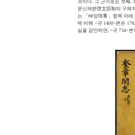
것이다. 그 근거로는 첫째,
문신제抄啓文臣制의 구체적 시
는 「배양培養」항목 아래 나타
에 비해 <규 1400>본은 
실을 감안하면, <규 734>