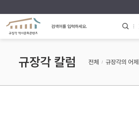
규장각의 어제와 오늘
사료와 문학으로 본
교
한국사
규장각 칼럼
고전문학 속 옛 사람들
규장각 칼럼
규장각 소개영상
고대
전체
규장각의 어제
고려
조선 전기
조선 후기
근대
검색하기
다시쓰
검색 연산자 사용안내