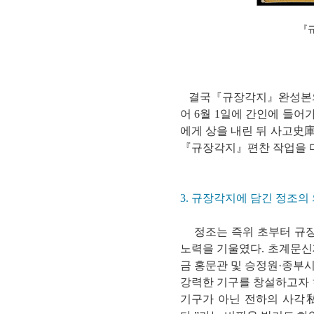
『규
결국『규장각지』완성본의 편
어 6월 1일에 간인에 들어
에게 상을 내린 뒤 사고史
『규장각지』편찬 작업을 
3. 규장각지에 담긴
정조의 
정조는 즉위 초부터 규장
노력을 기울였다. 초계문신
금 홍문관 및 승정원·종부
강력한 기구를 창설하고자 
기구가 아닌 전하의 사각