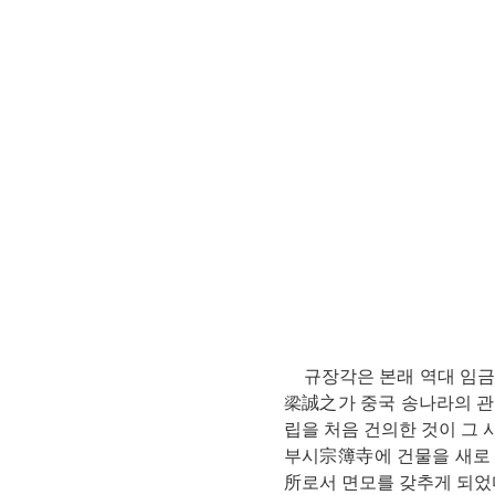
연산자
사용 예
“정조”와 “정약
AND
정조 AND 정약용
색
OR
정조 OR 정약용
“정조” 또는 “정
“정조”가 나온 후
NOT
정조 NOT 정약용
료를 검색
동시에 여러 개의 연산자를 사용할 수 있습니다.
규장각은 본래 역대 임금
梁誠之가 중국 송나라의 관
립을 처음 건의한 것이 그 
부시宗簿寺에 건물을 새로 
所로서 면모를 갖추게 되었