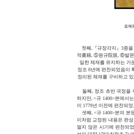
표제와
첫째,『규장각지』3종을 
적書籍, ⑤원규院規, ⑥발문
일한 체재를 유지하는 가운
정조 8년에 편찬되었음이 확
정리된 체재를 구비하고 있음을
둘째, 정조 초반 국정을 주
하지만, <규 1400>본에서
이 1779년 이전에 편찬되었
셋째, <규 1400>본의
이처럼 교정된 내용은 완성본
멀지 않은 시기에 편찬되었