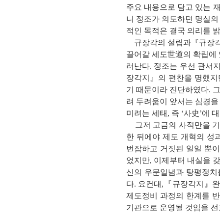
주요 내용으로 담고 있는 
니 정조가 의도하던 명실의
적인 목적은 결국 의리를 
규장각의 설립과『규장각지
끌어갈 세도世道의 확립에 있
러난다. 정조는 우선 관서
장각지』의 편찬을 명했지만
기 때문이라 진단하였다. 
려 두려움이 앞서는 심경을 
미려는 세태, 즉 ‘사史’에
그저 고금의 사적만을 기록
한 뒤에야 제도 개혁의 성
번잡하고 거짓된 일일 뿐이
었지만, 이제부터 내실을 
신의 우문일념과 탕평정치
다. 요컨대,『규장각지』완
제도정비 과정의 한계를 반
기관으로 운영될 것임을 선