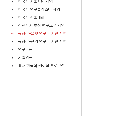
한국학 저술지원 사업
연산자
사용 예
한국학 연구클러스터 사업
“정조”와 “정약
AND
정조 AND 정약용
한국학 학술대회
색
신진학자 초청 연구교류 사업
OR
정조 OR 정약용
“정조” 또는 “정
규장각-솔벗 연구비 지원 사업
“정조”가 나온 후
NOT
정조 NOT 정약용
료를 검색
규장각-산기 연구비 지원 사업
연구논문
동시에 여러 개의 연산자를 사용할 수 있습니다.
기획연구
홍재 한국학 펠로십 프로그램