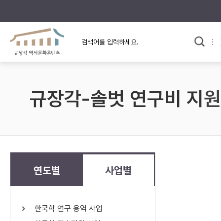
규장각의 어제와 오늘
사료와 문학으로 본
교
한국사
규장각 칼럼
고전문학 속 옛 사람들
규장각-솔벗 연구비 지원
규장각 소개영상
고대
고려
조선 전기
조선 후기
근대
연도별
사업별
검색하기
다시쓰
한국학 연구 용역 사업
검색 연산자 사용안내