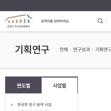
규장각의 어제와 오늘
사료와 문학으로 본
교
한국사
규장각 칼럼
고전문학 속 옛 사람들
기획연구
규장각 소개영상
고대
전체
연구성과
기획연
고려
조선 전기
조선 후기
근대
연도별
사업별
검색하기
다시쓰
한국학 연구 용역 사업
검색 연산자 사용안내