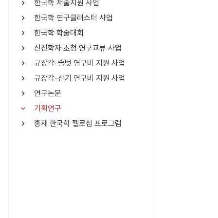
한국학 저술지원 사업
연산자
사용 예
한국학 연구클러스터 사업
“정조”와 “정약
AND
정조 AND 정약용
한국학 학술대회
색
신진학자 초청 연구교류 사업
OR
정조 OR 정약용
“정조” 또는 “정
규장각-솔벗 연구비 지원 사업
“정조”가 나온 후
NOT
정조 NOT 정약용
료를 검색
규장각-산기 연구비 지원 사업
연구논문
동시에 여러 개의 연산자를 사용할 수 있습니다.
기획연구
홍재 한국학 펠로십 프로그램