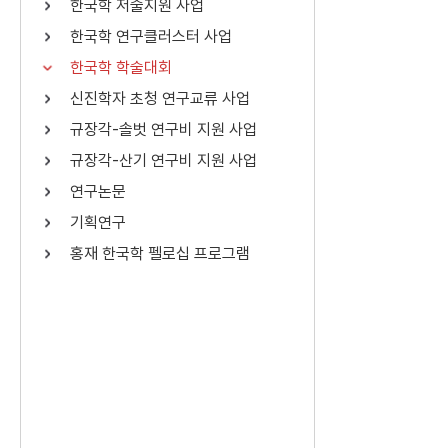
한국학 저술지원 사업
연산자
사용 예
한국학 연구클러스터 사업
“정조”와 “정약
AND
정조 AND 정약용
한국학 학술대회
색
신진학자 초청 연구교류 사업
OR
정조 OR 정약용
“정조” 또는 “정
규장각-솔벗 연구비 지원 사업
“정조”가 나온 후
NOT
정조 NOT 정약용
료를 검색
규장각-산기 연구비 지원 사업
연구논문
동시에 여러 개의 연산자를 사용할 수 있습니다.
기획연구
홍재 한국학 펠로십 프로그램