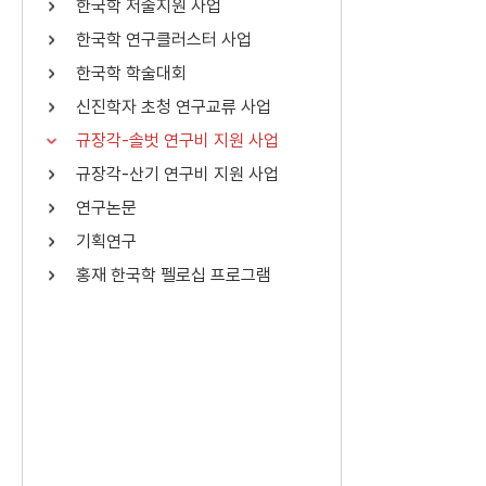
한국학 저술지원 사업
연산자
사용 예
한국학 연구클러스터 사업
“정조”와 “정약
AND
정조 AND 정약용
한국학 학술대회
색
신진학자 초청 연구교류 사업
OR
정조 OR 정약용
“정조” 또는 “정
규장각-솔벗 연구비 지원 사업
“정조”가 나온 후
NOT
정조 NOT 정약용
료를 검색
규장각-산기 연구비 지원 사업
연구논문
동시에 여러 개의 연산자를 사용할 수 있습니다.
기획연구
홍재 한국학 펠로십 프로그램