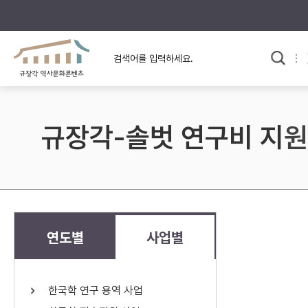
규장각의 어제와 오늘
사료와 문학으로 본
교
한국사
규장각 칼럼
고전문학 속 옛 사람들
규장각-솔벗 연구비 지원
규장각 소개영상
고대
고려
조선 전기
조선 후기
근대
연도별
사업별
검색하기
다시쓰
한국학 연구 용역 사업
검색 연산자 사용안내