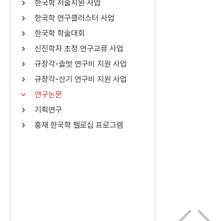
한국학 저술지원 사업
연산자
사용 예
한국학 연구클러스터 사업
“정조”와 “정약
AND
정조 AND 정약용
한국학 학술대회
색
신진학자 초청 연구교류 사업
OR
정조 OR 정약용
“정조” 또는 “정
규장각-솔벗 연구비 지원 사업
“정조”가 나온 후
NOT
정조 NOT 정약용
료를 검색
규장각-산기 연구비 지원 사업
연구논문
동시에 여러 개의 연산자를 사용할 수 있습니다.
기획연구
홍재 한국학 펠로십 프로그램