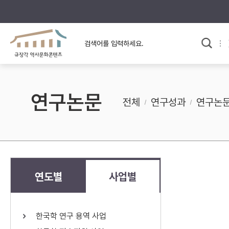
규장각의 어제와 오늘
사료와 문학으로 본
교
한국사
규장각 칼럼
고전문학 속 옛 사람들
연구논문
규장각 소개영상
고대
전체
연구성과
연구논
고려
조선 전기
조선 후기
근대
연도별
사업별
검색하기
다시쓰
한국학 연구 용역 사업
검색 연산자 사용안내