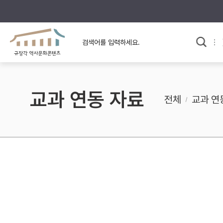
규장각의 어제와 오늘
사료와 문학으로 본
교
한국사
규장각 칼럼
고전문학 속 옛 사람들
교과 연동 자료
규장각 소개영상
고대
전체
교과 연
고려
조선 전기
조선 후기
근대
검색하기
다시쓰
검색 연산자 사용안내