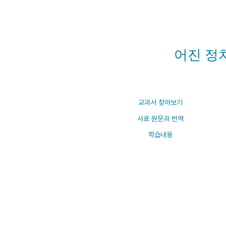
연산자
사용 예
“정조”와 “정약
AND
정조 AND 정약용
색
어진 정
OR
정조 OR 정약용
“정조” 또는 “정
“정조”가 나온 후
NOT
정조 NOT 정약용
료를 검색
동시에 여러 개의 연산자를 사용할 수 있습니다.
교과서 찾아보기
사료 원문과 번역
학습내용