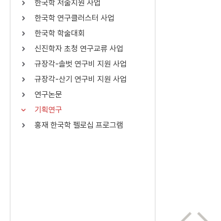
한국학 저술지원 사업
연산자
사용 예
한국학 연구클러스터 사업
“정조”와 “정약
AND
정조 AND 정약용
한국학 학술대회
색
신진학자 초청 연구교류 사업
OR
정조 OR 정약용
“정조” 또는 “정
규장각-솔벗 연구비 지원 사업
“정조”가 나온 후
NOT
정조 NOT 정약용
료를 검색
규장각-산기 연구비 지원 사업
연구논문
동시에 여러 개의 연산자를 사용할 수 있습니다.
기획연구
홍재 한국학 펠로십 프로그램