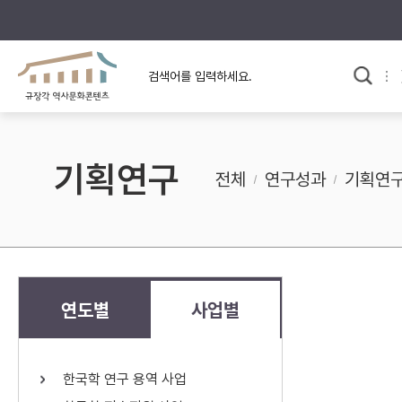
규장각의 어제와 오늘
사료와 문학으로 본
교
한국사
규장각 칼럼
고전문학 속 옛 사람들
기획연구
규장각 소개영상
고대
전체
연구성과
기획연
고려
조선 전기
조선 후기
근대
연도별
사업별
검색하기
다시쓰
한국학 연구 용역 사업
검색 연산자 사용안내