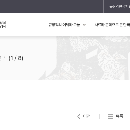
규장각한국학
상세
규장각의 어제와 오늘
사료와 문학으로 본 한
교과 연동 자료
의궤와 지리지
검색
의궤를 통해 본 왕실 생활
지리지 이야기
문
(1 / 8)
기
이전
목록