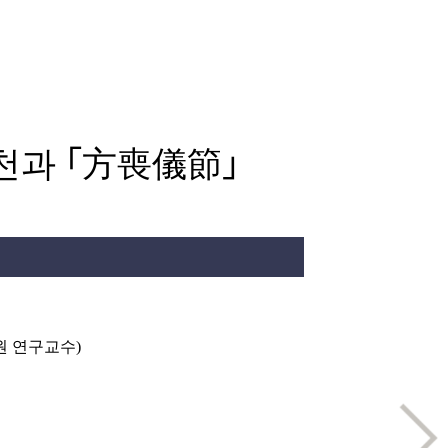
천과 ｢方喪儀節｣
원 연구교수)