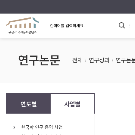
규장각의 어제와 오늘
사료와 문학으로 본
한국사
규장각 칼럼
고전문학 속 옛 사람들
연구논문
규장각 소개영상
고대
전체
연구성과
연구논
고려
조선 전기
조선 후기
근대
연도별
사업별
검색하기
다시쓰
한국학 연구 용역 사업
검색 연산자 사용안내