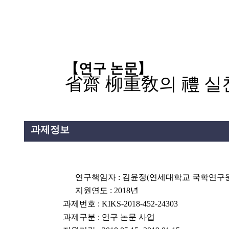
설명
용”이 동시에 포함된 자료를 검
약용”이 포함된 자료를 검색
【연구 논문
】
 “정약용”이 나오지 않는 자
省齋 柳重敎의 禮 실
과제정보
연구책임자
: 김윤정(연세대학교 국학연구
지원연도
: 2018
년
과제번호
: KIKS-2018-452-24303
과제구분
: 연구 논문 사업