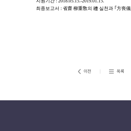
지원기간
: 2018.05.15.-2019.01.15.
최종보고서
:
省齋 柳重敎의 禮 실천과 ｢方喪儀
이전
목록