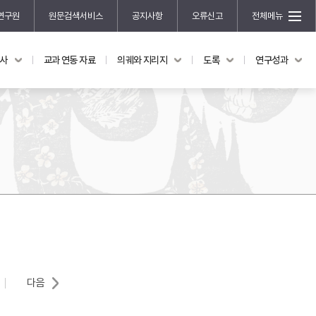
연구원
원문검색서비스
공지사항
오류신고
전체메뉴
국사
교과 연동 자료
의궤와 지리지
도록
연구성과
도록
연구성과
전시 도록
한국학 연구 용역 사업
규장각 소장품 해설
한국학 저술지원 사업
한국학 연구클러스터 사업
한국학 학술대회
신진학자 초청 연구교류 사업
규장각-솔벗 연구비 지원 사업
규장각-산기 연구비 지원 사업
연구논문
기획연구
다음
홍재 한국학 펠로십 프로그램