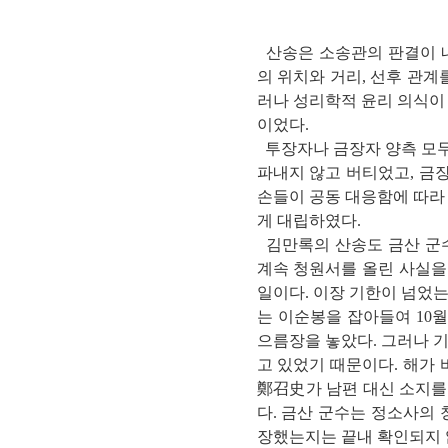
산송은 소송관의 판결이 내
의 위치와 거리, 선후 관계
러나 성리학적 윤리 의식이
이었다.
투장자나 금장자 양측 모두
파내지 않고 버티었고, 금
손들이 공동 대응함에 따라
게 대립하였다.
김만록의 산송도 금산 군수
계속 청원서를 올린 사실을 
일이다. 이장 기한이 넘었
는 이순봉을 잡아들여 10
으름장을 놓았다. 그러나 기
고 있었기 때문이다. 해가
鄭召史가 남편 대신 소지를
다. 금산 군수는 정소사의
장했는지는 끝내 확인되지 