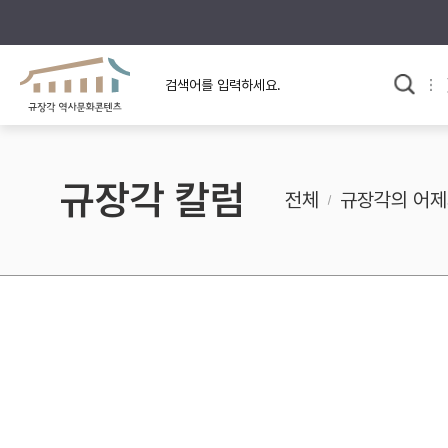
규장각의 어제와 오늘
사료와 문학으로 본
교
한국사
규장각 칼럼
고전문학 속 옛 사람들
규장각 칼럼
규장각 소개영상
고대
전체
규장각의 어제
고려
조선 전기
조선 후기
근대
검색하기
다시쓰
검색 연산자 사용안내