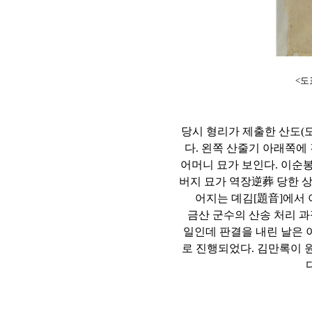
<도
당시 형리가 제출한 산도(
다. 왼쪽 산줄기 아래쪽에
어머니 묘가 보인다. 이순
버지 묘가 역장逆葬 당한 
어지는 뎨김[題音]에서 
금산 군수의 산송 처리 과
일인데 판결을 내린 날은 이
로 진행되었다. 김만록이 원