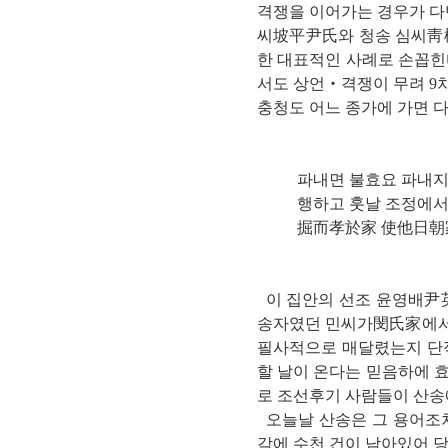
격쟁을 이어가는 경우가 다
씨坡平尹氏와 청송 심씨靑松
한 대표적인 사례로 손꼽힌
서도 상언‧격쟁이 무려 9
충청도 어느 종가에 가면 다
파내면 불효요 파내지
행하고 훗날 조정에서
掘而孝於家 使他日朝
이 집안의 선조 윤영배尹英培
송자였던 민씨가閔氏家에서 
필사적으로 매달렸는지 단적
할 날이 온다는 믿음하에 
로 조선후기 사람들이 산송
오늘날 산송은 그 용어조차
각에 수천 건이 남아있어 