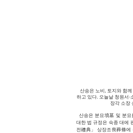
연산자
사용 예
“정조”와 “정약
AND
정조 AND 정약용
색
OR
정조 OR 정약용
“정조” 또는 “정
“정조”가 나온 후
NOT
정조 NOT 정약용
료를 검색
동시에 여러 개의 연산자를 사용할 수 있습니다.
산송은 노비, 토지와 함께 
하고 있다. 오늘날 청원서·
장각 소장
산송은 분묘墳墓 및 분묘를
대한 법 규정은 숙종 대에
전禮典」 상장조喪葬條에 