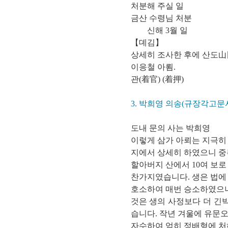
처분해 주실 일
금산 수령님 처분
신해 3월 일
【뎨김】
상세히 조사한 후에 산도山圖
이응철 아룀.
관(着官) (着押)
3. 박희영 의송(규장각고문서 N
도내 문의 사는 박희영
이렇게 삼가 아뢰는 지극히
지에서 상세히 하였으니 중
할아버지 산에서 10여 보
찬가지였습니다. 생은 법에
호소하여 매번 승소하였으나
것은 생의 사정보다 더 긴
습니다. 작년 겨울에 유문
자수하여 엄히 정배형에 처