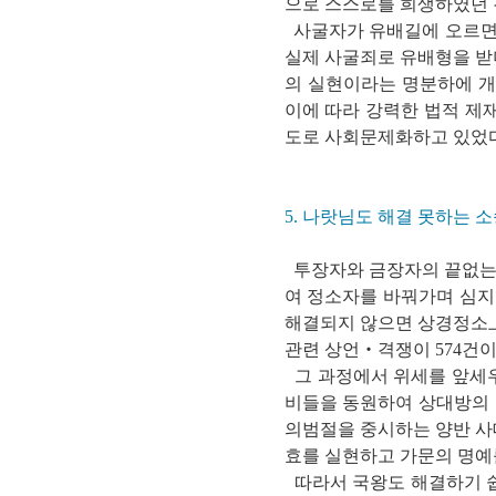
으로 스스로를 희생하였던 
사굴자가 유배길에 오르면 
실제 사굴죄로 유배형을 받
의 실현이라는 명분하에 개
이에 따라 강력한 법적 제
도로 사회문제화하고 있었다
5. 나랏님도 해결 못하는 
투장자와 금장자의 끝없는 
여 정소자를 바꿔가며 심지
해결되지 않으면 상경정소
관련 상언‧격쟁이 574건이
그 과정에서 위세를 앞세우
비들을 동원하여 상대방의 
의범절을 중시하는 양반 사
효를 실현하고 가문의 명예
따라서 국왕도 해결하기 쉽