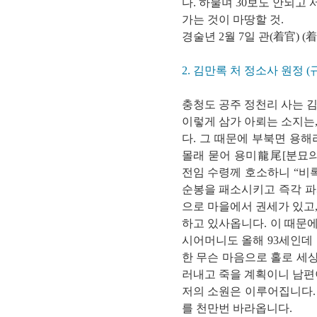
다. 하물며 30보도 안되고
가는 것이 마땅할 것.
경술년 2월 7일 관(着官) (
2. 김만록 처 정소사 원정 (
충청도 공주 정천리 사는 김
이렇게 삼가 아뢰는 소지는
다. 그 때문에 부북면 용
몰래 묻어 용미龍尾[분묘의
전임 수령께 호소하니 “비
순봉을 패소시키고 즉각 파
으로 마을에서 권세가 있고,
하고 있사옵니다. 이 때문에
시어머니도 올해 93세인데 
한 무슨 마음으로 홀로 세
러내고 죽을 계획이니 남편
저의 소원은 이루어집니다.
를 천만번 바라옵니다.