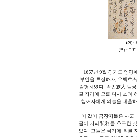
(좌) 
(우) <도표
1857년 9월 경기도 
부인을 투장하자, 우백호右白
감행하였다. 족인族人 남궁
굴 자리에 묘를 다시 쓰려 
행어사에게 의송을 제출하
이 같이 금장자들은 사굴 
굴이 사리私利를 추구한 것
있다. 그들은 국가에 죄를