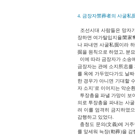
4. 금장자禁葬者의 사굴私
조선시대 사람들은 망자가 
장하면 여가탈입지율閭家奪入
나 파내면 사굴私掘이라 하
掘을 원칙으로 하였고, 분묘
이에 따라 금장자가 소송에
금장자는 관에 소지所志를 
를 옥에 가두었다가도 날짜
한 경우가 아니면 기대할 수
자 소지’로 이어지는 악순
투장총을 파낼 가망이 보이
의로 투장총을 파내는 사굴
려 이를 엄격히 금지하였으
감행하고 있었다.
충청도 문의(文義)에 거주
를 앞세워 늑장(勒葬)을 