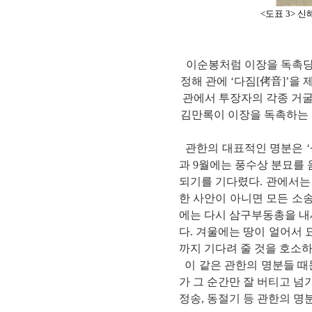
<도표 3> 
이순봉처럼 이장을 독촉당한
정해 관에 ‘다짐[侤音]’을
관에서 투장자의 각종 거굴
김만록이 이장을 독촉하는 청원
관한의 대표적인 명분은 ‘삼
과 9월에는 풍수상 분묘를 
되기를 기다렸다. 관에서는
한 사안이 아니면 모든 소
에는 다시 삼구부동총을 내세
다. 겨울에는 땅이 얼어서 
까지 기다려 줄 것을 호소
이 같은 관한의 명분들 때문
가 그 순간만 잘 버티고 
정송, 동절기 등 관한의 명