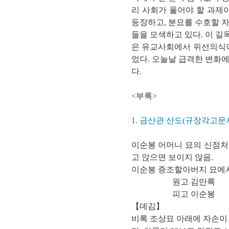
리 사회가 풀어야 할 과제
등장하고, 분묘를 수호할 
들을 모색하고 있다. 이 
은 유교사회에서 위선의식이
었다. 오늘날 급격한 변화
다.
<부록>
1. 금산관 산도(규장각고문서 N
이순봉 어머니 묘의 신점처
고 앉으면 보이지 않음.
이순봉 증조할아버지 묘에서 
원고 김만록
피고 이순봉
【뎨김】
비록 조상묘 아래에 자손이