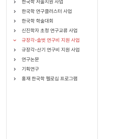
한국학 저술지원 사업
연산자
사용 예
한국학 연구클러스터 사업
“정조”와 “정약
AND
정조 AND 정약용
한국학 학술대회
색
신진학자 초청 연구교류 사업
OR
정조 OR 정약용
“정조” 또는 “정
규장각-솔벗 연구비 지원 사업
“정조”가 나온 후
NOT
정조 NOT 정약용
료를 검색
규장각-산기 연구비 지원 사업
연구논문
동시에 여러 개의 연산자를 사용할 수 있습니다.
기획연구
홍재 한국학 펠로십 프로그램