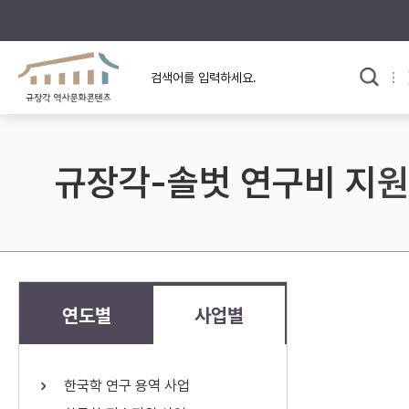
규장각의 어제와 오늘
사료와 문학으로 본
교
한국사
규장각 칼럼
고전문학 속 옛 사람들
규장각-솔벗 연구비 지원
규장각 소개영상
고대
고려
조선 전기
조선 후기
근대
연도별
사업별
검색하기
다시쓰
한국학 연구 용역 사업
검색 연산자 사용안내