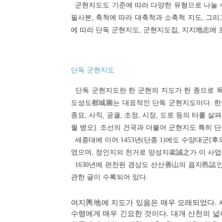
군현지도도 기준에 따라 다양한 유형으로 나눌 수
필사본, 축척에 따라 대축척과 소축척 지도, 그리
에 따라 단독 군현지도, 군현지도집, 지지地志에
단독 군현지도
단독 군현지도란 한 군현의 지도가 한 종으로 독
도성도都城圖는 대표적인 단독 군현지도이다. 한양
종묘, 사직, 궁궐, 조정, 시장, 도로 등의 터를 
월 병오]. 조선의 건국과 더불어 군현지도 특히 
세종대에 이어 1453년(단종 1)에도 수양대군
였으며, 정인지의 천거로 양성지梁誠之가 이 사업을
1630년에 편찬된 경상도 선산善山의 읍지邑誌인
관한 글이 수록되어 있다.
여지輿地에 지도가 있음은 매우 오래되었다. 
수령에게 매우 긴요한 것이다. 대개 산천의 넓이