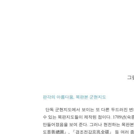
그림
판각의 아름다움, 목판본 군현지도
단독 군현지도에서 보이는 또 다른 두드러진 변화
수 있는 목판지도들이 제작된 점이다. 1709년(
만들어졌음을 보여 준다. 그러나 현전하는 목판본
도首善總圖』, 『경조전강京兆全疆』 등 여러 종류