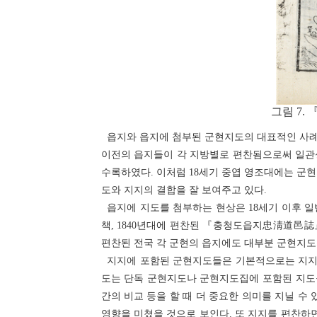
그림 7.
읍지와 읍지에 첨부된 군현지도의 대표적인 사례
이전의 읍지들이 각 지방별로 편찬됨으로써 일관성
수록하였다. 이처럼 18세기 중엽 영조대에는 군현
도와 지지의 결합을 잘 보여주고 있다.
읍지에 지도를 첨부하는 현상은 18세기 이후 일반
책, 1840년대에 편찬된 『충청도읍지忠淸道邑誌』 
편찬된 전국 각 군현의 읍지에도 대부분 군현지도
지지에 포함된 군현지도들은 기본적으로는 지지의
도는 단독 군현지도나 군현지도집에 포함된 지도들
간의 비교 등을 할 때 더 중요한 의미를 지닐 수
영향을 미쳤을 것으로 보인다. 또 지지를 편찬하