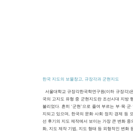
연산자
사용 예
“정조”와 “정약
AND
정조 AND 정약용
색
OR
정조 OR 정약용
“정조” 또는 “정
“정조”가 나온 후
NOT
정조 NOT 정약용
료를 검색
동시에 여러 개의 연산자를 사용할 수 있습니다.
한국 지도의 보물창고, 규장각과 군현지도
서울대학교 규장각한국학연구원(이하 규장각)은
국의 고지도 유형 중 군현지도란 조선시대 지방 
불리었다. 흔히 ‘군현’으로 줄여 부르는 부·목·군
지되고 있으며, 한국의 문화·사회·정치·경제 등
선 후기의 지도 제작에서 보이는 가장 큰 변화 중
화, 지도 제작 기법, 지도 형태 등 외형적인 변