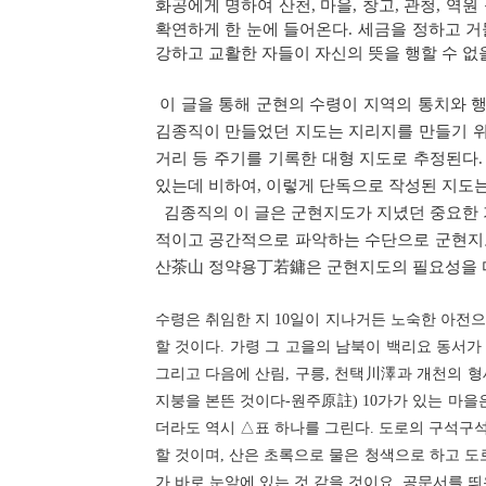
화공에게 명하여 산천, 마을, 창고, 관청, 역원
확연하게 한 눈에 들어온다. 세금을 정하고 거
강하고 교활한 자들이 자신의 뜻을 행할 수 없
이 글을 통해 군현의 수령이 지역의 통치와 행
김종직이 만들었던 지도는 지리지를 만들기 위
거리 등 주기를 기록한 대형 지도로 추정된다
있는데 비하여, 이렇게 단독으로 작성된 지도는
김종직의 이 글은 군현지도가 지녔던 중요한 
적이고 공간적으로 파악하는 수단으로 군현지도가
산茶山 정약용丁若鏞은 군현지도의 필요성을 
수령은 취임한 지 10일이 지나거든 노숙한 아전으
할 것이다. 가령 그 고을의 남북이 백리요 동서가 
그리고 다음에 산림, 구릉, 천택川澤과 개천의 형
지붕을 본뜬 것이다-원주原註) 10가가 있는 마을은
더라도 역시 △표 하나를 그린다. 도로의 구석구석
할 것이며, 산은 초록으로 물은 청색으로 하고 도
가 바로 눈앞에 있는 것 같을 것이요, 공문서를 