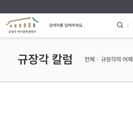
규장각의 어제와 오늘
사료와 문학으로 본
교
한국사
규장각 칼럼
고전문학 속 옛 사람들
규장각 칼럼
규장각 소개영상
고대
전체
규장각의 어제
고려
조선 전기
조선 후기
근대
검색하기
다시쓰
검색 연산자 사용안내