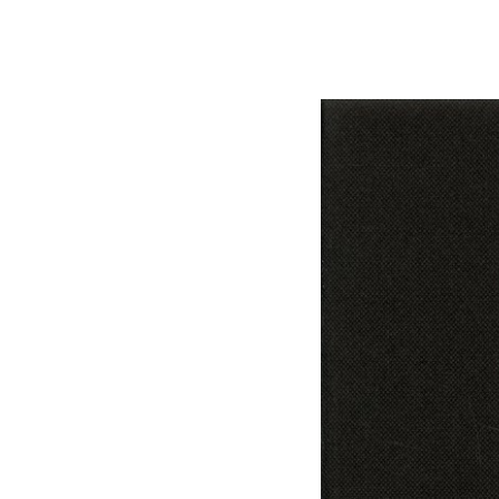
연산자
사용 예
“정조”와 “정약
AND
정조 AND 정약용
색
OR
정조 OR 정약용
“정조” 또는 “정
“정조”가 나온 후
NOT
정조 NOT 정약용
료를 검색
동시에 여러 개의 연산자를 사용할 수 있습니다.