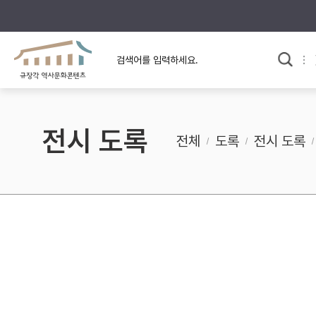
규장각의 어제와 오늘
사료와 문학으로 본
한국사
규장각 칼럼
고전문학 속 옛 사람들
전시 도록
규장각 소개영상
고대
전체
도록
전시 도록
고려
조선 전기
조선 후기
근대
검색하기
다시쓰
검색 연산자 사용안내