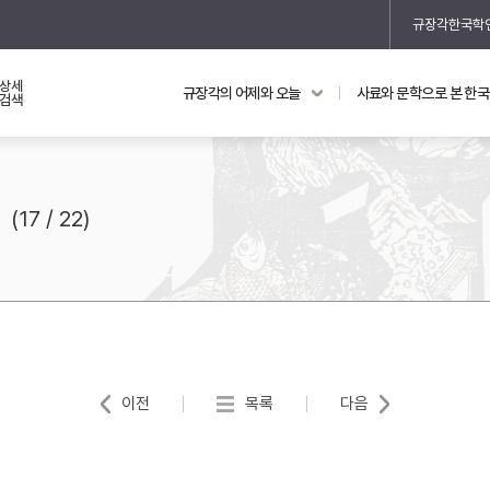
규장각한국학
상세
규장각의 어제와 오늘
사료와 문학으로 본 한
교과 연동 자료
의궤와 지리지
검색
의궤를 통해 본 왕실 생활
지리지 이야기
(17 / 22)
기
이전
목록
다음