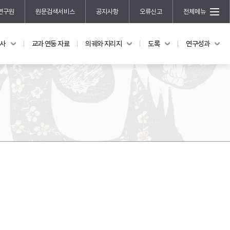
연구원
원문검색서비스
공지사항
오류신고
전체메뉴
국사
교과 연동 자료
의궤와 지리지
도록
연구성과
도록
연구성과
전시 도록
한국학 연구 용역 사업
규장각 소장품 해설
한국학 저술지원 사업
한국학 연구클러스터 사업
한국학 학술대회
신진학자 초청 연구교류 사업
규장각-솔벗 연구비 지원 사업
규장각-산기 연구비 지원 사업
연구논문
기획연구
홍재 한국학 펠로십 프로그램