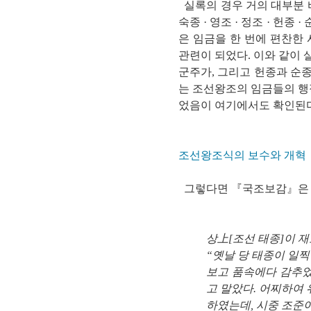
실록의 경우 거의 대부분 
숙종 · 영조 · 정조 · 헌
은 임금을 한 번에 편찬한
관련이 되었다. 이와 같이 
군주가, 그리고 헌종과 순종
는 조선왕조의 임금들의 행
었음이 여기에서도 확인된
조선왕조식의 보수와 개혁
그렇다면 『국조보감』은 
상上[조선 태종]이 
“옛날 당 태종이 일
보고 품속에다 감추었
고 말았다. 어찌하여
하였는데, 시중 조준