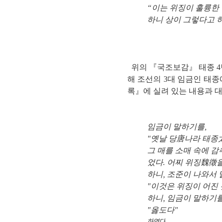
“이는 위징이 훌륭한 
하니 상이 그렇다고 
위의 『국조보감』 태종 4
해 조선의 3대 임금인 태
록』에 실려 있는 내용과 
임금이 말하기를,
"옛날 당唐나라 태종太
그 매를 소매 속에 감
었다. 어찌 위징魏徵
하니, 조준이 나와서 
"이것은 위징이 어진 
하니, 임금이 말하기를
"옳도다"
하였다.