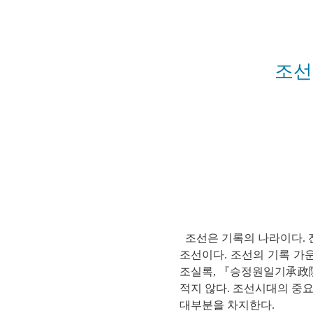
연산자
사용 예
“정조”와 “정약
AND
정조 AND 정약용
색
조
OR
정조 OR 정약용
“정조” 또는 “정
“정조”가 나온 후
NOT
정조 NOT 정약용
료를 검색
동시에 여러 개의 연산자를 사용할 수 있습니다.
조선은 기록의 나라이다.
조선이다. 조선의 기록 가
조실록, 『승정원일기承政院
적지 않다. 조선시대의 중
대부분을 차지한다.