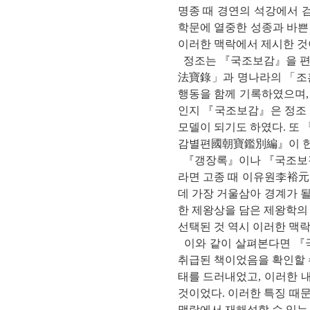
명종 때 경연의 석강에서
학문에 열중한 성종과 바쁜
이러한 맥락에서 제시한 것
정조는 『국조보감』을 편
法寶錄」과 명나라의 「조
행동을 함께 기록하였으며,
인지 『국조보감』은 정조 
모델이 되기도 하였다. 또
감별편國朝寶鑑別編』이 헌
『갱장록』이나 『국조보감
라면 고종 때 이유원李裕元
데 가장 거울삼아 경계가 될
한 제왕상을 담은 제왕학의
선택된 것 역시 이러한 맥
이와 같이 살펴본다면 『
취급된 책이었음을 확인할 
태를 드러내었고, 이러한 
것이었다. 이러한 특징 때
맥락에서 재해석할 수 있는