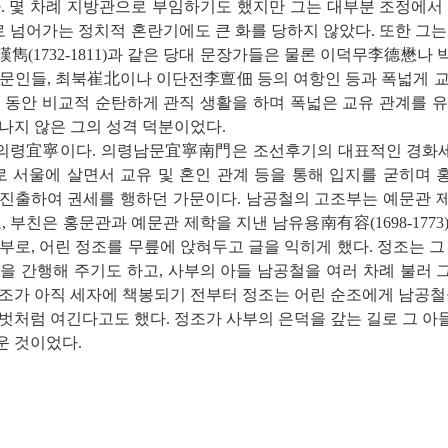
. 몇 차례 지방관으로 부임하기도 했지만 그는 대부분 조정에서
넘어가는 정치적 혼란기에도 큰 화를 당하지 않았다. 또한 그는 
俞漢雋(1732-1811)과 같은 당대 문장가들은 물론 이덕무李德懋나
 문인들, 최북崔北이나 이단전李亶佃 등의 여항인 등과 폭넓게 교
 동안 비교적 순탄하게 관직 생활을 하며 폭넓은 교유 관계를 
나지 않은 그의 성격 덕분이었다.
의령宜寧이다. 의령남문宜寧南門은 조선후기의 대표적인 경화
 서울에 살면서 교유 및 혼인 관계 등을 통해 입지를 굳히며 
진출하여 권세를 행하던 가문이다. 남공철의 고조부는 예문관 
)이고, 부친은 홍문관과 예문관 제학을 지낸 남유용南有容(1698-177
부로, 어린 정조를 무릎에 앉혀두고 글을 익히게 했다. 정조는 그
을 간행해 주기도 하고, 사부의 아들 남공철을 여러 차례 불러
조가 아직 세자에 책봉되기 전부터 정조는 어린 순조에게 남공철
벗처럼 여긴다고도 했다. 정조가 사부의 은덕을 갚는 길로 그 
운 것이었다.