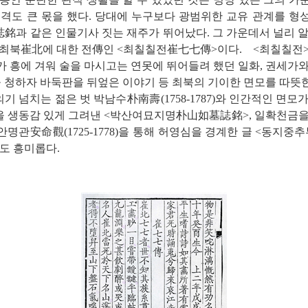
성격도 큰 몫을 했다. 당대에 누구보다 광범위한 교유 관계를 형
銘과 같은 인물기사 짓는 재주가 뛰어났다. 그 가운데서 널리 알
 최북崔北에 대한 전傳인 <최칠칠전崔七七傳>이다. <최칠칠전>
 흥에 겨워 술을 마시고는 연못에 뛰어들려 했던 일화, 권세가
을 청하자 바둑판을 뒤엎은 이야기 등 최북의 기이한 면모를 따
의기 넘치는 젊은 벗 박남수朴南壽(1758-1787)와 인간적인 면
 생동감 있게 그려낸 <박산여묘지명朴山如墓誌銘>, 일확천금을
명관安命觀(1725-1778)을 통해 허영심을 경계한 글 <동
도 흥미롭다.