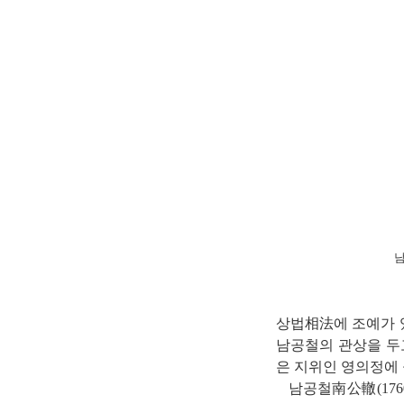
남
상법相法에 조예가 있던
남공철의 관상을 두고 
은 지위인 영의정에 
남공철南公轍(1760