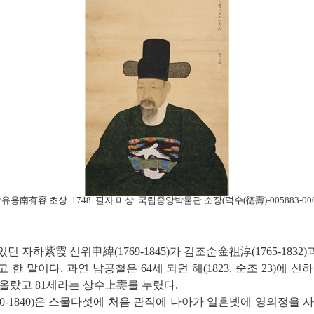
유용南有容 초상. 1748. 필자 미상. 국립중앙박물관 소장(덕수(德壽)-005883-000
 자하紫霞 신위申緯(1769-1845)가 김조순金祖淳(1765-183
한 말이다. 과연 남공철은 64세 되던 해(1823, 순조 23)에 
올랐고 81세라는 상수上壽를 누렸다.
-1840)은 스물다섯에 처음 관직에 나아가 일흔넷에 영의정을 사