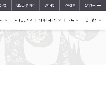
연구원
원문검색서비스
공지사항
오류신고
전체메뉴
국사
교과 연동 자료
의궤와 지리지
도록
연구성과
도록
연구성과
전시 도록
한국학 연구 용역 사업
규장각 소장품 해설
한국학 저술지원 사업
한국학 연구클러스터 사업
한국학 학술대회
신진학자 초청 연구교류 사업
규장각-솔벗 연구비 지원 사업
규장각-산기 연구비 지원 사업
연구논문
기획연구
홍재 한국학 펠로십 프로그램