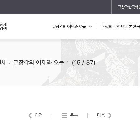
규장각한국학
상세
규장각의 어제와 오늘
사료와 문학으로 본 한
교과 연동 자료
의궤와 지리지
검색
의궤를 통해 본 왕실 생활
지리지 이야기
전체
규장각의 어제와 오늘
(15 / 37)
기
이전
목록
다음