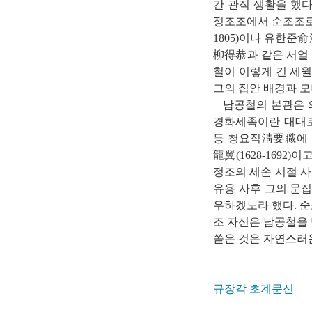
간 관직 생활을 했다
정조조에서 순조조로 
1805)이나 유한준
柳得恭과 같은 서얼
철이 이렇게 긴 세월
그의 집안 배경과 모
남공철의 본관은 
경화세족이란 대대로
등 청요직淸要職에 
龍翼(1628-1692
정조의 세손 시절 사
유용 사후 그의 문집
우하겠노라 했다. 순
조 자신은 남공철을 
쏟은 것은 자연스러
규장각 초계문신