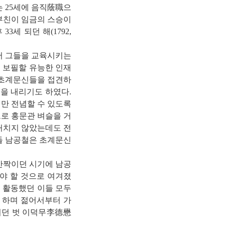
는 25세에 음직蔭職으
부친이 임금의 스승이
세 되던 해(1792,
어 그들을 교육시키는
 보필할 유능한 인재
달 초계문신들을 접견하
을 내리기도 하였다.
에만 전념할 수 있도록
으로 홍문관 벼슬을 거
 거치지 않았는데도 전
아들 남공철은 초계문신
반짝이던 시기에 남공
야 할 것으로 여겨졌
 활동했던 이들 모두
 하며 젊어서부터 가
귀던 벗 이덕무李德懋