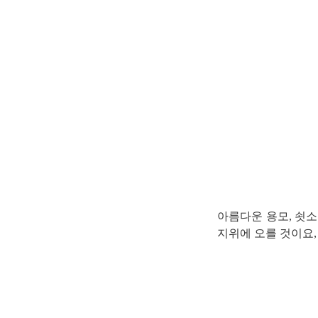
연산자
사용 예
“정조”와 “정약
AND
정조 AND 정약용
색
OR
정조 OR 정약용
“정조” 또는 “정
“정조”가 나온 후
NOT
정조 NOT 정약용
료를 검색
동시에 여러 개의 연산자를 사용할 수 있습니다.
아름다운 용모, 쇳
지위에 오를 것이요,