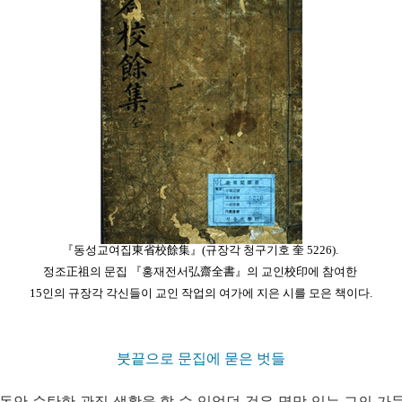
『동성교여집東省校餘集』(규장각 청구기호 奎 5226).
정조正祖의 문집 『홍재전서弘齋全書』의 교인校印에 참여한
15인의 규장각 각신들이 교인 작업의 여가에 지은 시를 모은 책이다.
붓끝으로 문집에 묻은 벗들
동안 순탄한 관직 생활을 할 수 있었던 것은 명망 있는 그의 