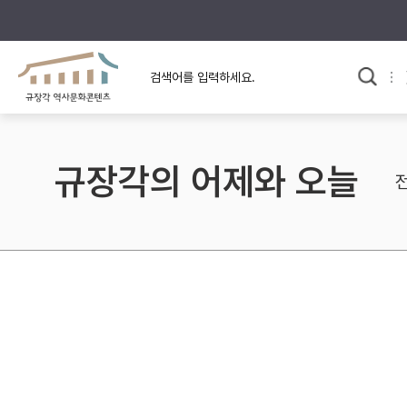
규장각의 어제와 오늘
사료와 문학으로 본
한국사
규장각 칼럼
고전문학 속 옛 사람들
규장각의 어제와 오늘
규장각 소개영상
고대
고려
조선 전기
조선 후기
근대
검색하기
다시쓰
검색 연산자 사용안내