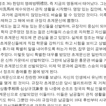
영조 36) 한양의 명례방明禮坊, 즉 지금의 명동에서 태어났다. 그
마洗馬에 제수되면서 관직 생활을 시작했다. 명망 있는 집안에, 
 과거에 급제하지 않았는데도 벼슬을 할 수 있었던 것이다. 이후 33
 급제하고 그 해에 바로 규장각 초계문신에 뽑혔다.
도는 젊고 재능 있는 문신들을 선발하여, 규장각이 중심이 되
. 학자 군주였던 정조는 젊은 신하들의 스승으로 자처했고 자신을
각 초계문신 제도에 큰 관심을 쏟고 있었다. 실제로 정조는 매
 초계문신들에게 직접 학문을 강하기도 하고 시험을 보이고 상벌
휴가 때 특별히 말을 내어주도록 하는가 하면, 잡무 없이 공부
 주었다. 이렇듯 당시 특별한 대우를 받았던 초계문신은 일반적
젊은 신하 가운데서 선발하였다. 그런데 남공철은 홍문관 벼슬을
각 초계문신으로 선발되었다. 이제 막 문과에 급제한, 스승의 
 정조의 총애를 한 몸에 받게 된다.
계문신으로서 찬란한 30대를 보냈다. 자신의 인생에서 유난히 
을 맺게 된 것이다. 규장각 초계문신은 당시 엘리트라면 꼭 거쳐
이상황李相璜·심상규沈象奎 등 나중에 순조조 정국의 핵심 인물로
계문신으로 선발되었던 이들이다. 이들은 남공철이 관직 생활을
기도 하다. 그뿐만 아니라 규장각은 남공철이 10대 후반부터 사
이 검서관檢書官으로 근무한 곳이기도 하다.