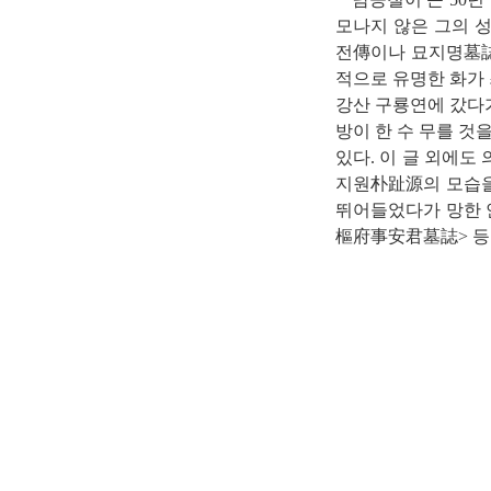
모나지 않은 그의 
전傳이나 묘지명墓誌
적으로 유명한 화가
강산 구룡연에 갔다가
방이 한 수 무를 것
있다. 이 글 외에도 
지원朴趾源의 모습을
뛰어들었다가 망한 안
樞府事安君墓誌> 등