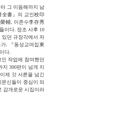
부터 그 이듬해까지 남
齋全書』의 교인校印
徐榮輔, 이존수李存秀
이다. 정조 사후 10
로 있던 규장각에서 자
는가. 『동성교여집東
책이다.
 교인 작업에 참여했던
지 300편이 넘게 지
중 이제 갓 서른을 넘긴
계문신들이 중심이 되
모로 감개로운 시집이라