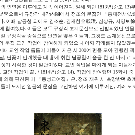
인연은 이후에도 계속 이어진다. 54세 되던 1813년(순조 13)
학提學으로서 규장각 내각內閣에서 정조의 문집인 『홍재전서弘
다. 이때 남공철 외에도 김조순, 김재찬金載瓚, 심상규, 서영보
업에 참여했다. 이들은 모두 규장각 초계문신으로 선발되었던 인물들
시절 규장각을 중심으로 인연을 맺은 이들과, 그것도 초계문신으
의 문집 교인 작업에 참여하게 되었으니 어찌 감개롭지 않았겠
때 교인 작업 틈틈이 이들이 지은 시 300여 편을 모아 간행한 
 날, 연꽃이 만개했을 때 흥에 취한 남공철이 술을 한 잔 마시고
 짓기 시작한 것이 발단이었다. 교인 작업을 마치게 되는 이듬해까
 교인 작업이 끝난 1814년(순조 14), 작업에 참여했던 15학사 
 의해 편찬된 이 『동성교여집』은, 정조 재위 시 촉망받던 초
자신들이 모시던 임금의 문집을 교인하던 여가에 이루어진, 여러 