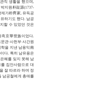
 관직 생활을 했으며,
박지원朴趾源(1737-
 박제가朴齊家, 유득공
유하기도 했다. 남공
유지할 수 있었던 것은
세족京華世族이었다.
홍문관·사헌부·사간원
제학을 지낸 남용익南
3)이다. 특히 남유용은
 은혜를 잊지 못해 남
 그를 집안사람으로 대
을 잘 따르라 하며 정
아들 남공철에게 총애를