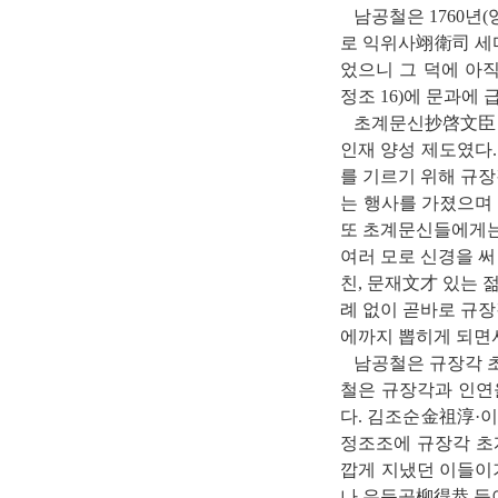
남공철은 1760년(
로 익위사翊衛司 세
었으니 그 덕에 아직
정조 16)에 문과에
초계문신抄啓文臣 제
인재 양성 제도였다
를 기르기 위해 규장
는 행사를 가졌으며
또 초계문신들에게는 
여러 모로 신경을 써
친, 문재文才 있는 
례 없이 곧바로 규장
에까지 뽑히게 되면서
남공철은 규장각 초
철은 규장각과 인연
다. 김조순金祖淳·
정조조에 규장각 초
깝게 지냈던 이들이
나 유득공柳得恭 등