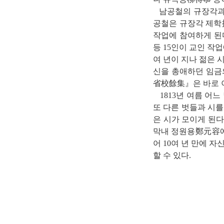
남공철의 규장각과의 
공철은 규장각 제
작업에 참여하게 된
등 15인이 교인 작
여 년이 지나 젊은 
신을 총애하던 임금
省校餘集』은 바로 이
1813년 여름 어느
또 다른 벗들과 시를
은 시가 모이게 된다.
막내 정원용鄭元容에
어 10여 년 만에 
할 수 있다.