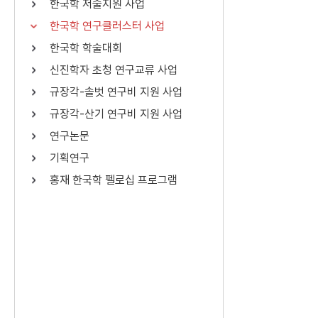
한국학 저술지원 사업
연산자
사용 예
한국학 연구클러스터 사업
“정조”와 “정약
AND
정조 AND 정약용
한국학 학술대회
색
신진학자 초청 연구교류 사업
OR
정조 OR 정약용
“정조” 또는 “정
규장각-솔벗 연구비 지원 사업
“정조”가 나온 후
NOT
정조 NOT 정약용
료를 검색
규장각-산기 연구비 지원 사업
연구논문
동시에 여러 개의 연산자를 사용할 수 있습니다.
기획연구
홍재 한국학 펠로십 프로그램