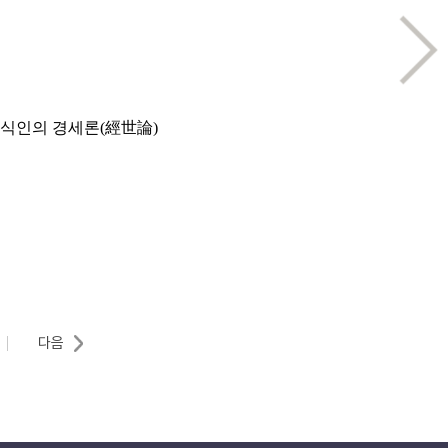
지식인의 경세론(經世論)
다음