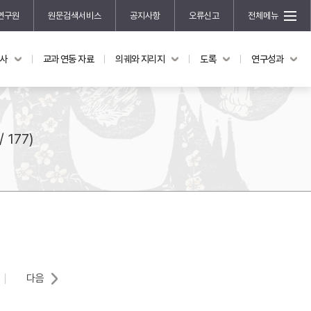
연구원
원문검색서비스
공지사항
오류신고
전체메뉴
국사
교과 연동 자료
의궤와 지리지
도록
연구성과
도록
연구성과
전시 도록
한국학 연구 용역 사업
규장각 소장품 해설
한국학 저술지원 사업
/ 177)
한국학 연구클러스터 사업
한국학 학술대회
신진학자 초청 연구교류 사업
규장각-솔벗 연구비 지원 사업
규장각-산기 연구비 지원 사업
연구논문
기획연구
다음
홍재 한국학 펠로십 프로그램