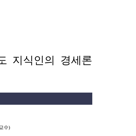
상도 지식인의 경세론
부교수
)