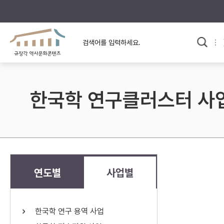
규장각의 어제와 오늘
사료와 문학으로 본
한국사
규장각 칼럼
고전문학 속 옛 사람들
한국학 연구클러스터 사
규장각 소개영상
고대
고려
조선 전기
조선 후기
근대
연도별
사업별
검색하기
다시쓰
한국학 연구 용역 사업
검색 연산자 사용안내