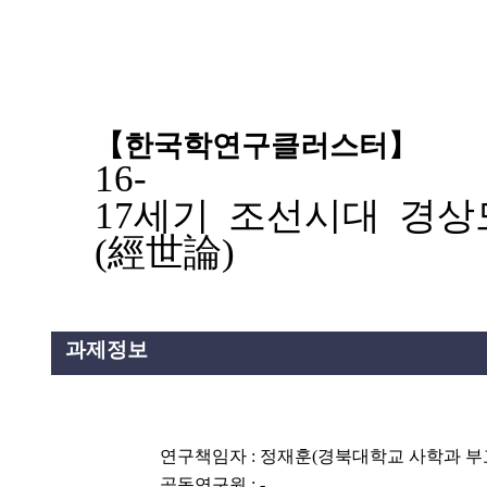
설명
용”이 동시에 포함된 자료를 검
약용”이 포함된 자료를 검색
【
한국학연구클러스터
】
 “정약용”이 나오지 않는 자
16-
17세기 조선시대 경
(經世論)
과제정보
연구책임자
: 정재훈
(경북대학교 사학과 
공동연구원
: -