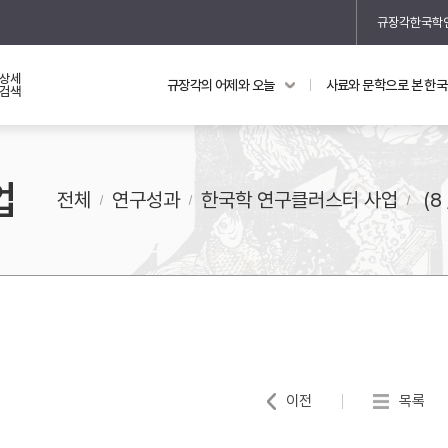
규장각한국학
상세
규장각의 어제와 오늘
사료와 문학으로 본 한
교과 연동 자료
의궤와 지리지
검색
의궤를 통해 본 왕실 생활
업
지리지 이야기
전체
연구성과
한국학 연구클러스터 사업
(8 
기
이전
목록