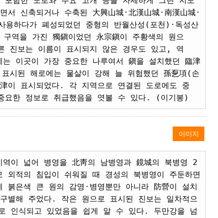
 포함한 도로와 주요 고개 등을 자세하게 그린 지도
하면서 신축되거나 수축된 大興山城·北漢山城·南漢山城·
사용하다가 폐성되었던 중형의 반월산성(포천)·독성산
할 구역을 가진 獨鎭이었던 永宗鎭이 주황색의 원으
른 진보는 이름이 표시되지 않은 경우도 있고, 역
에는 이곳이 가장 중요한 나루여서 鎭을 설치했던 臨津
 표시된 해로에는 물살이 강해 늘 위험했던 孫乭項(손
串津이 표시되었다. 각 지역으로 연결된 도로에도 중
중요한 정보로 취급했음을 엿볼 수 있다. (이기봉)
이미지
지역이 넓어 병영을 北靑의 남병영과 鏡城의 북병영 2
모 외적의 침입이 쉬워질 때 경성의 북병영이 주둔하면
에 붉은색 큰 원의 감영·병영뿐만 아니라 防營이 설치
 구별해 주었다. 작은 원으로 표시된 진보는 일차적으
로 인식되고 있었음을 쉽게 알 수 있다. 두만강을 넘