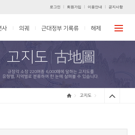
로그인
회원가입
이용안내
공지사항
년사
의궤
근대정부 기록류
해제
고지도
古地圖
규장각 소장 220여종 6,000매에 달하는 고지도를
유형별, 지역별로 분류하여 한 눈에 살펴볼 수 있습니다.
고지도