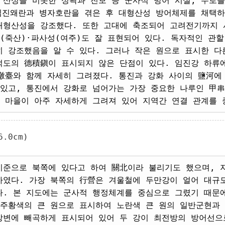
 산성을 비롯한 성곽과 진보 등 군사적 방어 시설, 수로를
 임진왜란과 병자호란을 겪은 후 대형산성 방어체제를 채택
대형산성을 강조했다. 또한 고대에 축조되어 고려전기까지 
성(죽산)·파사성(여주)도 잘 표현되어 있다. 독자적인 관
히 강조했음을 알 수 있다. 그러나 작은 원으로 표시한 다
적도의 德積鎭이 표시되지 않은 단점이 있다. 임진강 하류
 墩臺와 함께 자세히 그려졌다. 통진과 강화 사이의 鹽河에
 있고, 통진에서 강화로 넘어가는 가장 중요한 나루인 甲
 마을이 아주 자세하게 그려져 있어 지역간 연결 관계를 
.0cm)
기준으로 북쪽에 있다고 하여 關北이라 불리기도 했으며, 
하였다. 가장 북쪽의 行營은 겨울철에 두만강이 얼어 대규
다. 본 지도에는 군사적 행정체계를 중심으로 그렸기 때문
 주황색의 큰 원으로 표시하여 노란색 큰 원의 일반군현과
강변에 빼곡하게 표시되어 있어 두 강이 최전방의 방어선으