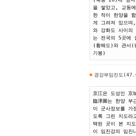
을 쌓았고, 교동
한 적이 한양을 
게 그려져 있으며
와 강화도 사이의
는 전국의 5곳에 
(황해도)와 관서(
기봉)
경강부임진도(47.0
京江은 도성인 京
臨津圖는 한양 부
이 군사정보를 가
도록 그린 지도라
택된 곳이 본 지
이 임진강의 임진나