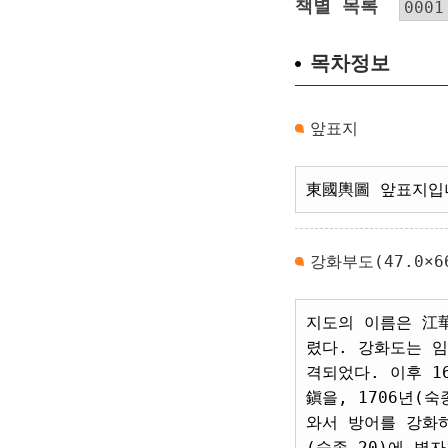
책별 목록
목차정보
앞표지
東國輿圖 앞표지입
강화부도(47.0×66
지도의 이름은 江
렸다. 강화도는 
격되었다. 이후 1
鎭을, 1706년(
와서 방어를 강화하
(숙종 20)에 병