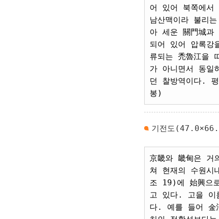
어 있어 북쪽에서 
남산맥이라 불리는
아 세운 關門城과
되어 있어 압록강을
류되는 禿魯江을 
가 아니면서 동일
던 찰방역이다. 
봉)
기전도(47.0×66.
京畿와 畿甸은 거의
쳐 현재의 수원시내
조 19)에 始興으
고 있다. 고을 
다. 예를 들어 金