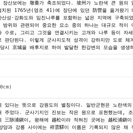
, 장산보에는 墩臺가 축조되었다. 坡州가 노란색 큰 원의 
치된 1765년(영조 41)에 장단에 있던 防營을 옮겨왔기
한산성·강화도와 임진나루를 포함하는 넓은 지역에 구축되었
의 방위와 관련되어 중요한 요소 중의 하나는 대규모 적이 
와 수로, 그리고 그것을 연결시키는 고개와 나루 등이 자
로 판단된다. 이렇게 군사지도적 성격이 강하지만 도로 체
당시 京城을 배후지로 하여 발달한 한강변의 모습을 생생하
0cm)
에 있다는 뜻으로 강원도의 별칭이다. 일반군현은 노란색의
해 주었다. 군사기지인 진보는 작은 원으로 표현했는데, 조
에 三陟浦鎭이, 평해에 越松이라 적혀진 곳에는 越松浦鎭이
 양양과 강릉 사이에는 祥雲驛이 이름은 기록되지 않은 채 