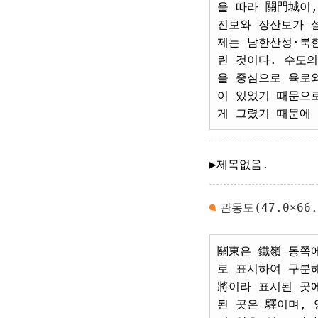
을 따라 關門城이
진보와 장산보가 설
제는 남한산성·북
린 것이다. 수도
을 중심으로 육로
이 있었기 때문으
게 그렸기 때문에 
▶제목없음.
관동도(47.0×66.
關東은 鐵嶺 동쪽
로 표시하여 구분
將이라 표시된 곳
된 곳은 驛이며,