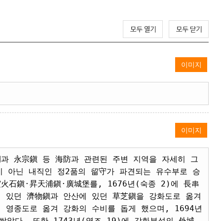
이미지
이미지
과 永宗鎭 등 海防과 관련된 주변 지역을 자세히 그
이 아닌 내직인 정2품의 留守가 파견되는 유수부로 승
寅火石鎭·昇天浦鎭·廣城堡를, 1676년(숙종 2)에 長串
인천에 있던 濟物鎭과 안산에 있던 草芝鎭을 강화도로 옮겨
 영종도로 옮겨 강화의 수비를 돕게 했으며, 1694년
았다. 또한 1743년(영조 19)에 강화부성의 外城