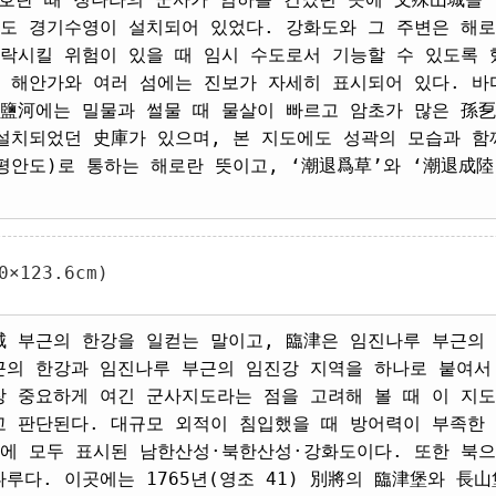
에도 경기수영이 설치되어 있었다. 강화도와 그 주변은 해로
함락시킬 위험이 있을 때 임시 수도로서 기능할 수 있도록 
, 해안가와 여러 섬에는 진보가 자세히 표시되어 있다. 바
 鹽河에는 밀물과 썰물 때 물살이 빠르고 암초가 많은 孫
설치되었던 史庫가 있으며, 본 지도에도 성곽의 모습과 함
평안도)로 통하는 해로란 뜻이고, ‘潮退爲草’와 ‘潮退成
×123.6cm)
城 부근의 한강을 일컫는 말이고, 臨津은 임진나루 부근의
근의 한강과 임진나루 부근의 임진강 지역을 하나로 붙여서
장 중요하게 여긴 군사지도라는 점을 고려해 볼 때 이 지도
고 판단된다. 대규모 외적이 침입했을 때 방어력이 부족한
도에 모두 표시된 남한산성·북한산성·강화도이다. 또한 북
루다. 이곳에는 1765년(영조 41) 別將의 臨津堡와 長