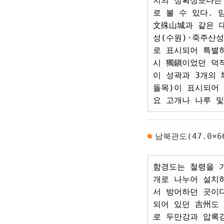
치의 정확성보다는
로 볼 수 있다.
文殊山城과 같은 
성(수원)·죽주산
로 표시되어 특별
시 獨鎭이었던 덕
이 성곽과 3개의
돌목)이 표시되어
요 고개나 나루 및
남북관도(47.0×66
함경도는 철령을 
개로 나누어 설치
서 방어하던 곳이
되어 있던 吉州도
로 두만강과 압록