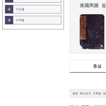
東國輿圖 
지도별
지역별
총설
원문 텍스트가 구축된 경