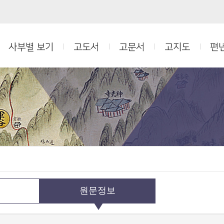
사부별 보기
고도서
고문서
고지도
편
원문정보