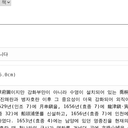
니다
.0cm)
華府圖이지만 강화부만이 아니라 수영이 설치되어 있는 喬桐
임진왜란과 병자호란 이후 그 중요성이 더욱 강화되어 외직
629년(인조 7)에 月串鎭을, 1656년(효종 7)에 龍津鎭·
숙종 32)에 船頭浦堡를 신설하고, 1656년(효종 7)에 
였다. 1653년(효종 4)에는 남양에 있던 영종진을 현재의
자호란 때 청나라의 군사가 염하를 건넜던 곳에 文殊山城을 쌓