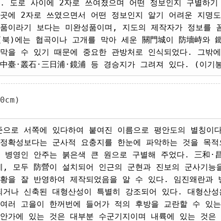
. 도로 사이에 2자로 쓰여졌으며 어떤 정보인지 구별하기
 곳에 2자로 쓰였으면서 어떤 정보인지 알기 어려운 지명도
성품이라기 보다는 미완성품이며, 지도의 제작자가 정보를 
(북)에는 협곡이나 고개를 막아 세운 關門城이 防墻峙와 
 막을 수 있기 때문에 중요한 관방처로 인식되었다. 그밖
中臺·叢石·三日浦·鏡浦 등 경승지가 그려져 있다. (이기봉
0cm)
준으로 서쪽에 있다하여 붙여진 이름으로 평안도의 별칭이다
 정확성보다는 군사적 요충지를 한눈에 파악하는 것을 목적
과 병영인 안주는 붉은색 큰 원으로 구별해 주었다. 三和·
데, 모두 防營이 설치되어 인근의 군현과 진보의 군사기능
상황을 잘 반영하여 제작되었음을 알 수 있다. 임진왜란과
되거나 신축된 대형산성이 특별히 강조되어 있다. 대형산성
 여러 고을이 한꺼번에 들어가 적의 후방을 교란할 수 있는
해안가에 있는 것은 대부분 수군기지이며 내륙에 있는 것은