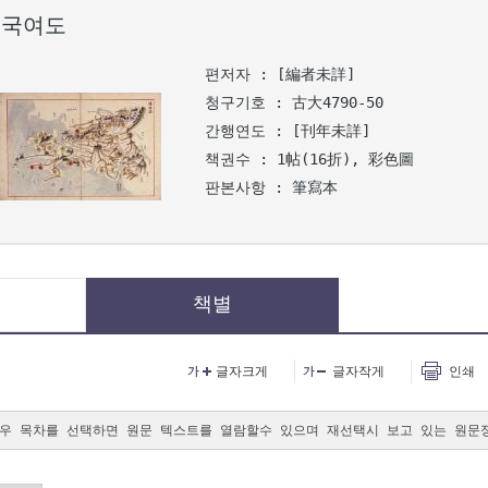
동국여도
편저자 : [編者未詳]
청구기호 : 古大4790-50
간행연도 : [刊年未詳]
책권수 : 1帖(16折), 彩色圖
판본사항 : 筆寫本
책별
글자크게
글자작게
인쇄
우 목차를 선택하면 원문 텍스트를 열람할수 있으며 재선택시 보고 있는 원문